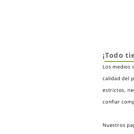
¡Todo ti
Los medios d
calidad del 
estrictos, n
confiar com
Nuestros pap