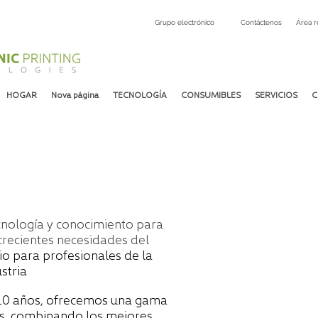
Grupo electrónico
Contáctenos
Área r
HOGAR
Nova página
TECNOLOGÍA
CONSUMIBLES
SERVICIOS
C
nología y conocimiento para
 crecientes necesidades del
io para profesionales de la
stria
10 años, ofrecemos una gama
s, combinando los mejores