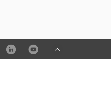
ICAÇÃO
QUEM SOMOS
NOSSOS NÚMEROS
MISSÃO, VISÃO E VALORES
 CURSOS