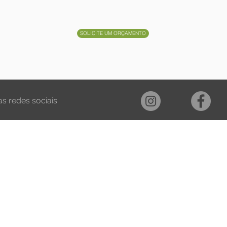
SOLICITE UM ORÇAMENTO
s redes sociais
SERVIÇOS
SUMÍVEI
COMUN
CONSULTORIA GRÁFICA
 DE PROVA
NOTÍCIAS
MANUTENÇÃO DE EQUIPAMENTOS
FILM
EVENTOS E