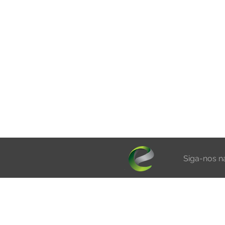
Siga-nos na
TECNOLOGIA
CON
S